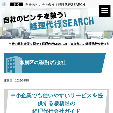
自社のピンチを救う！経理代行SEARCH
自社の経営参謀を探せ！経理代行SEARCH
»
東京都内の経理代行会社
»
板橋
板橋区の経理代行会社
更新日：2023/03/15
中小企業でも使いやすいサービスを提
供する板橋区の
経理代行会社ガイド