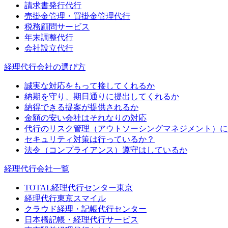
請求書発行代行
売掛金管理・買掛金管理代行
税務顧問サービス
年末調整代行
会社設立代行
経理代行会社の選び方
誠実な対応をもって接してくれるか
納期を守り、期日通りに提出してくれるか
納得できる提案が提供されるか
金額の安い会社はそれなりの対応
代行のリスク管理（アウトソーシングマネジメント）に
セキュリティ対策は行っているか？
法令（コンプライアンス）遵守はしているか
経理代行会社一覧
TOTAL経理代行センター東京
経理代行東京スマイル
クラウド経理・記帳代行センター
日本橋記帳・経理代行サービス