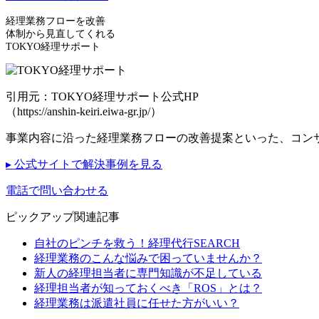
経理業務フローを改善
体制から見直してくれる
TOKYO経理サポート
引用元：TOKYO経理サポート公式HP
（https://anshin-keiri.eiwa-gr.jp/）
事業内容に沿った経理業務フローの改善提案といった、コン
▸ 公式サイトで解決事例を見る
電話で問い合わせる
ピックアップ関連記事
自社のピンチを救う！経理代行SEARCH
経理業務のこんな悩みで困っていませんか？
新人の経理担当者に専門知識が不足している
経理担当者が知っておくべき「ROS」とは？
経理業務は派遣社員に任せた方がいい？