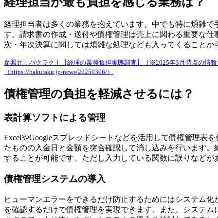
経理担当が最も負担を感じる業務は？
経理担当者は多くの業務を抱えています。中でも特に煩雑で
す。請求書の作成・送付や債権管理は売上に関わる重要な仕
次・年次決算に関しては煩雑な処理なども入ってくることか
参照元：バクラク｜【経理の業務負担実態調査】［※2025年3月時点の情
（https://bakuraku.jp/news/20250306/）
債権管理の負担を軽減させるには？
表計算ソフトによる管理
ExcelやGoogleスプレッドシートなどを活用して債権
たものの入金日と金額を突合確認して消し込みを行います。
することが可能です。ただし入力している関数に誤りなどが
債権管理システムの導入
ヒューマンエラーをできるだけ防止するためにはシステム化
を確認するだけで債権管理を実現できます。また、システム