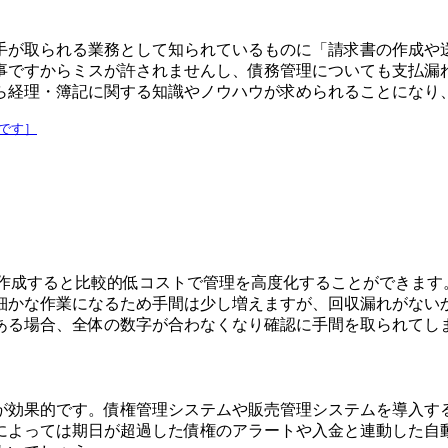
手が取られる業務として知られているものに「請求書の作成や
事ですからミスが許されませんし、債務管理についても支払漏
ら経理・簿記に関する知識やノウハウが求められることになり
報です］
管理表を作成すると比較的低コストで管理を高度化することができ
細かな作業になるため手間は少し増えますが、回収漏れがない
ある場合、全体の数字が合わなくなり確認に手間を取られてし
が効果的です。債権管理システムや販売管理システムを導入す
によっては期日が超過した債権のアラートや入金と連動した自