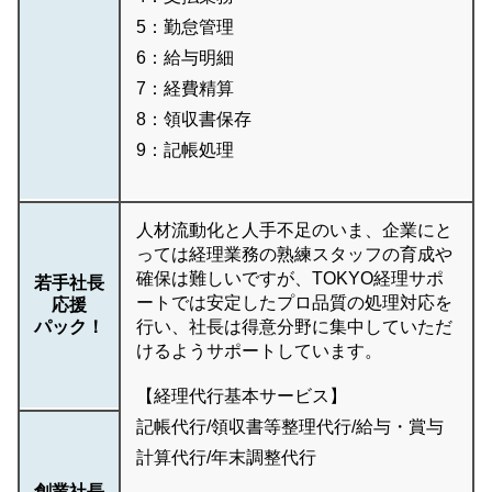
5：勤怠管理
6：給与明細
7：経費精算
8：領収書保存
9：記帳処理
人材流動化と人手不足のいま、企業にと
っては経理業務の熟練スタッフの育成や
確保は難しいですが、TOKYO経理サポ
若手社長
ートでは安定したプロ品質の処理対応を
応援
パック！
行い、社長は得意分野に集中していただ
けるようサポートしています。
【経理代行基本サービス】
記帳代行/領収書等整理代行/給与・賞与
計算代行/年末調整代行
創業社長