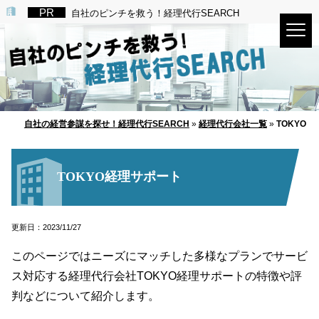
自社のピンチを救う！経理代行SEARCH
自社の経営参謀を探せ！経理代行SEARCH
»
経理代行会社一覧
»
TOKYO
TOKYO経理サポート
更新日：2023/11/27
このページではニーズにマッチした多様なプランでサービ
ス対応する経理代行会社TOKYO経理サポートの特徴や評
判などについて紹介します。