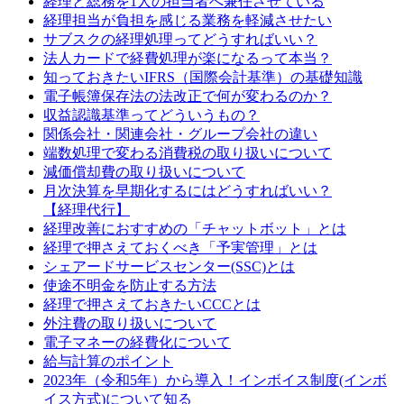
経理と総務を1人の担当者へ兼任させている
経理担当が負担を感じる業務を軽減させたい
サブスクの経理処理ってどうすればいい？
法人カードで経費処理が楽になるって本当？
知っておきたいIFRS（国際会計基準）の基礎知識
電子帳簿保存法の法改正で何が変わるのか？
収益認識基準ってどういうもの？
関係会社・関連会社・グループ会社の違い
端数処理で変わる消費税の取り扱いについて
減価償却費の取り扱いについて
月次決算を早期化するにはどうすればいい？
【経理代行】
経理改善におすすめの「チャットボット」とは
経理で押さえておくべき「予実管理」とは
シェアードサービスセンター(SSC)とは
使途不明金を防止する方法
経理で押さえておきたいCCCとは
外注費の取り扱いについて
電子マネーの経費化について
給与計算のポイント
2023年（令和5年）から導入！インボイス制度(インボ
イス方式)について知る