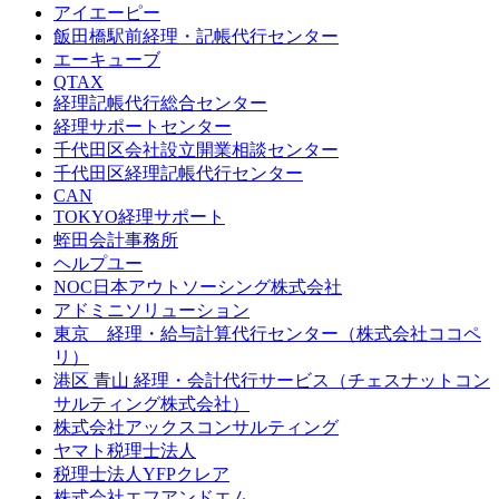
アイエーピー
飯田橋駅前経理・記帳代行センター
エーキューブ
QTAX
経理記帳代行総合センター
経理サポートセンター
千代田区会社設立開業相談センター
千代田区経理記帳代行センター
CAN
TOKYO経理サポート
蛭田会計事務所
ヘルプユー
NOC日本アウトソーシング株式会社
アドミニソリューション
東京 経理・給与計算代行センター（株式会社ココペ
リ）
港区 青山 経理・会計代行サービス（チェスナットコン
サルティング株式会社）
株式会社アックスコンサルティング
ヤマト税理士法人
税理士法人YFPクレア
株式会社エフアンドエム