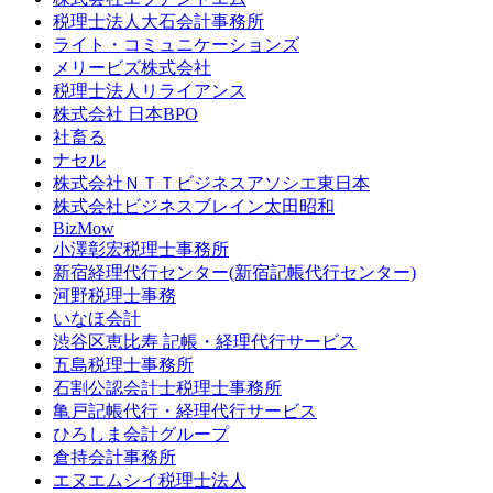
税理士法人大石会計事務所
ライト・コミュニケーションズ
メリービズ株式会社
税理士法人リライアンス
株式会社 日本BPO
社畜る
ナセル
株式会社ＮＴＴビジネスアソシエ東日本
株式会社ビジネスブレイン太田昭和
BizMow
小澤彰宏税理士事務所
新宿経理代行センター(新宿記帳代行センター)
河野税理士事務
いなほ会計
渋谷区恵比寿 記帳・経理代行サービス
五島税理士事務所
石割公認会計士税理士事務所
亀戸記帳代行・経理代行サービス
ひろしま会計グループ
倉持会計事務所
エヌエムシイ税理士法人