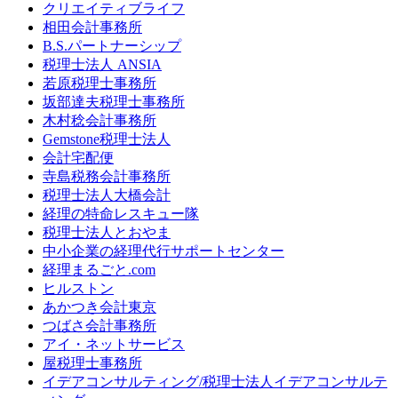
クリエイティブライフ
相田会計事務所
B.S.パートナーシップ
税理士法人 ANSIA
若原税理士事務所
坂部達夫税理士事務所
木村稔会計事務所
Gemstone税理士法人
会計宅配便
寺島税務会計事務所
税理士法人大橋会計
経理の特命レスキュー隊
税理士法人とおやま
中小企業の経理代行サポートセンター
経理まるごと.com
ヒルストン
あかつき会計東京
つばさ会計事務所
アイ・ネットサービス
屋税理士事務所
イデアコンサルティング/税理士法人イデアコンサルテ