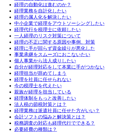
経理の自動化は進むのか？
経理業務を自計化したい
経理の属人化を解決したい
中小企業で経理をアウトソーシングしたい
経理代行を税理士に依頼したい
一人経理のリスク対策について
経理の不正に関する原因や事例、対策
経理に手が回らず資金繰りが悪化した
事業承継をスムーズにおこないたい
個人事業から法人成りしたい
自分が経理対応をして本業に手がつかない
経理担当が辞めてしまう
経理を社員に任せられない
今の税理士を代えたい
親族が経理を担当している
経理体制をもっと改善したい
法人税の節税対策とは？
経理業務は派遣社員に任せた方がいい？
会計ソフトの悩みと解決策とは？
税務調査の対応も経理代行でできる？
必要経費の種類は？