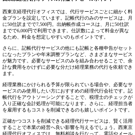
西東京経理代行オフィスでは、代行サービスごとに細かく料
金プランを設定しています。記帳代行のみのサービスは、月
に50仕訳までで7,500円。出納帳作成コースは、月に50仕訳
までで6,000円で利用できます。仕訳数によって料金が異な
るため、料金を想定しやすいのもポイントです。
さらに、記帳代行サービスの他にも記帳と各種申告がセット
になったプランや年末調整プランなど、さまざまなサービス
が魅力です。必要なサービスのみを組み合わせることで、余
計な費用をかけずに必要な分だけ経理業務の代行を依頼でき
ます。
経理業務にかけられる予算が限られている場合や、必要なサ
ービスのみ使用したい方におすすめの経理代行会社です。記
帳代行をアウトソーシングすることで、税理士のチェックが
入り正確な会計処理が可能になります。さらに、経理担当者
を雇用するもコストを削減できるのも嬉しいポイントです。
正確かつコストを削減できる経理代行サービスは、賢く活用
することで本業の経営へ良い影響を与えるでしょう。西東京
経理代行オフィスでは、無料相談を行なって。電話やメール