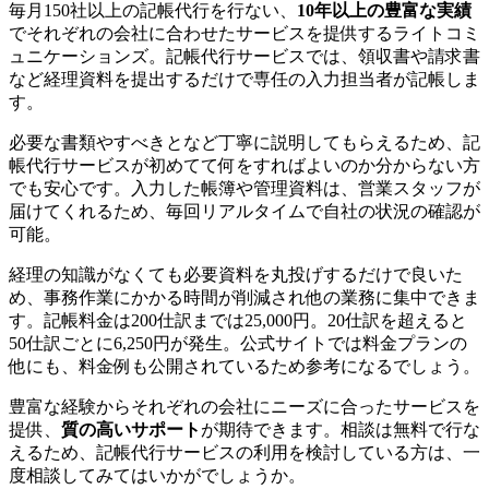
毎月150社以上の記帳代行を行ない、
10年以上の豊富な実績
でそれぞれの会社に合わせたサービスを提供するライトコミ
ュニケーションズ。記帳代行サービスでは、領収書や請求書
など経理資料を提出するだけで専任の入力担当者が記帳しま
す。
必要な書類やすべきとなど丁寧に説明してもらえるため、記
帳代行サービスが初めてて何をすればよいのか分からない方
でも安心です。入力した帳簿や管理資料は、営業スタッフが
届けてくれるため、毎回リアルタイムで自社の状況の確認が
可能。
経理の知識がなくても必要資料を丸投げするだけで良いた
め、事務作業にかかる時間が削減され他の業務に集中できま
す。記帳料金は200仕訳までは25,000円。20仕訳を超えると
50仕訳ごとに6,250円が発生。公式サイトでは料金プランの
他にも、料金例も公開されているため参考になるでしょう。
豊富な経験からそれぞれの会社にニーズに合ったサービスを
提供、
質の高いサポート
が期待できます。相談は無料で行な
えるため、記帳代行サービスの利用を検討している方は、一
度相談してみてはいかがでしょうか。