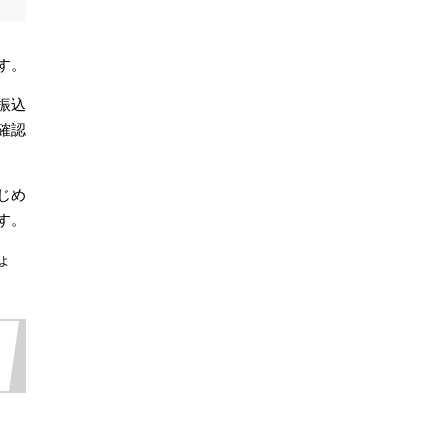
す。
振込
確認
じめ
す。
ょ