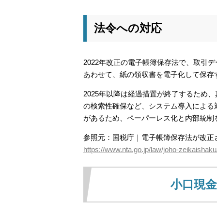
法令への対応
2022年改正の電子帳簿保存法で、取引
あわせて、紙の領収書を電子化して保存
2025年以降は経過措置が終了するため
の検索性確保など、システム導入による
があるため、ペーパーレス化と内部統制
参照元：国税庁｜電子帳簿保存法が改正さ
https://www.nta.go.jp/law/joho-zeikaishaku
小口現