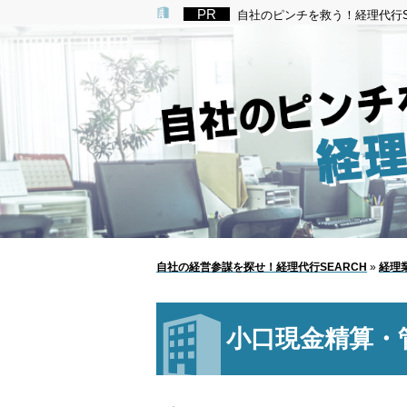
自社のピンチを救う！経理代行S
自社の経営参謀を探せ！経理代行SEARCH
»
経理
小口現金精算・