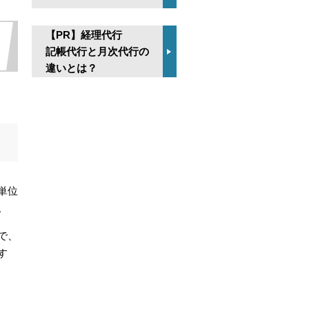
【PR】経理代行
記帳代行と月次代行の
違いとは？
単位
。
で、
す