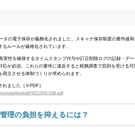
データの電子保存が義務化されました。スキャナ保存制度の要件緩和
するルールが厳格化されています。
、真実性を確保するタイムスタンプ付与や訂正削除ログの記録・デー
対応が必須。これらの要件に違反すると税務調査で罰則を受ける可
を両立させる体制づくりが求められます。
れました［※PDF］
/sonota/jirei/pdf/0021005-038.pdf
金管理の負担を抑えるには？