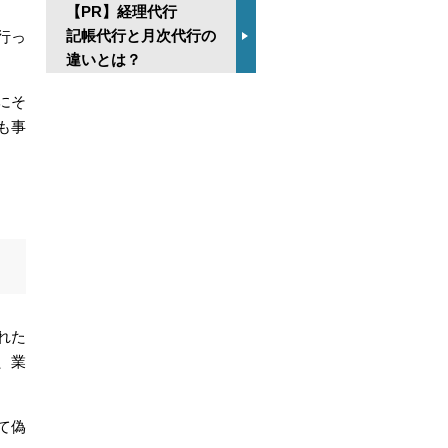
【PR】経理代行
記帳代行と月次代行の
行っ
違いとは？
にそ
も事
れた
、業
て偽