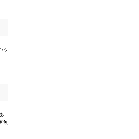
バッ
あ
有無