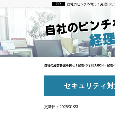
自社のピンチを救う！経理代行S
自社の経営参謀を探せ！経理代行SEARCH
»
経理
セキュリティ対
更新日：2025/01/23