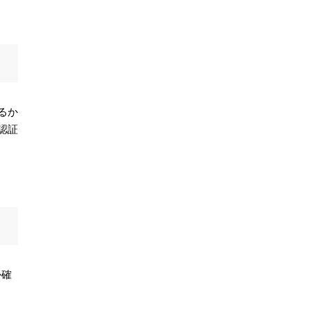
るか
認証
か確