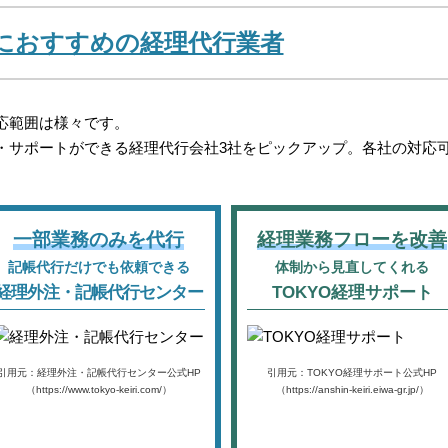
におすすめの経理代行業者
応範囲は様々です。
・サポートができる経理代行会社3社をピックアップ。各社の対応
一部業務のみを代行
経理業務フローを改善
記帳代行だけでも依頼できる
体制から見直してくれる
経理外注・記帳代行センター
TOKYO経理サポート
引用元：経理外注・記帳代行センター公式HP
引用元：TOKYO経理サポート公式HP
（https://www.tokyo-keiri.com/）
（https://anshin-keiri.eiwa-gr.jp/）