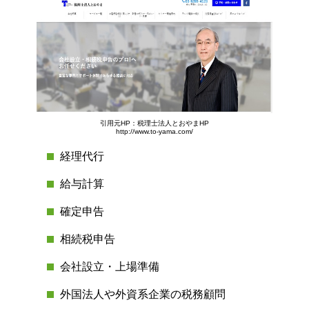
引用元HP：税理士法人とおやまHP
http://www.to-yama.com/
経理代行
給与計算
確定申告
相続税申告
会社設立・上場準備
外国法人や外資系企業の税務顧問