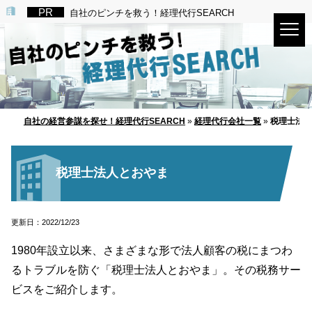
自社のピンチを救う！経理代行SEARCH
自社の経営参謀を探せ！経理代行SEARCH
»
経理代行会社一覧
»
税理士法人
税理士法人とおやま
更新日：2022/12/23
1980年設立以来、さまざまな形で法人顧客の税にまつわ
るトラブルを防ぐ「税理士法人とおやま」。その税務サー
ビスをご紹介します。