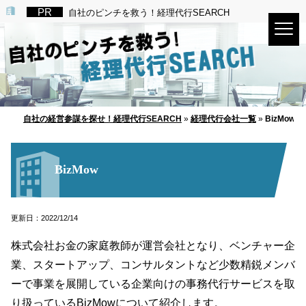
自社のピンチを救う！経理代行SEARCH
自社の経営参謀を探せ！経理代行SEARCH
»
経理代行会社一覧
»
BizMow
BizMow
更新日：2022/12/14
株式会社お金の家庭教師が運営会社となり、ベンチャー企
業、スタートアップ、コンサルタントなど少数精鋭メンバ
ーで事業を展開している企業向けの事務代行サービスを取
り扱っているBizMowについて紹介します。